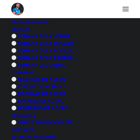
DESCARGA LA APP
1 SEMANA
¿Cuanto tiempo
SEMANA DE LA HERNIA
SEMANA DE LA ESPALDA
tarda en curarse una
SEMANA DE LA RODILLA
SEMANA DE LA CADERA
lesion?
SEMANA DEL CUELLO
3 SEMANAS
CADERAS DE ACERO
17 NOVIEMBRE, 2022
|
POR
MARCOS SACRISTÁN
CUELLO DE ACERO
RODILLAS DE ACERO
ESPALDA DE ACERO
HOMBROS DE ACERO
16 SEMANAS
VENCE TU DISCOPATÍA
CONTACTO
ENTRAR AL PROGRAMA