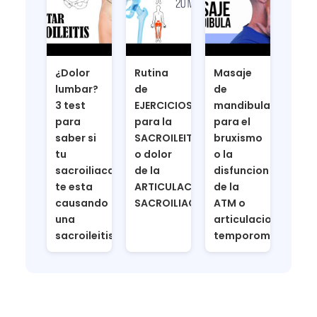
¿Dolor
Rutina
Masaje
lumbar?
de
de
3 test
EJERCICIOS
mandibula
para
para la
para el
saber si
SACROILEITIS
bruxismo
tu
o dolor
o la
sacroiliaca
de la
disfuncion
te esta
ARTICULACIÓN
de la
causando
SACROILIACA
ATM o
una
articulacion
sacroileitis
temporomandibula