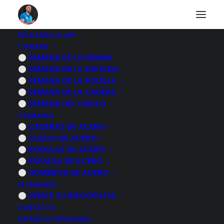
DESCARGA LA APP
1 SEMANA
No puedes acceder a
SEMANA DE LA HERNIA
SEMANA DE LA ESPALDA
este contenido
SEMANA DE LA RODILLA
SEMANA DE LA CADERA
SEMANA DEL CUELLO
3 SEMANAS
CADERAS DE ACERO
Desgraciadamente el contenido al que quieres
CUELLO DE ACERO
acceder es exclusivo para nuestros suscriptores.
RODILLAS DE ACERO
ESPALDA DE ACERO
Si ya eres suscriptor de alguno de los programas
HOMBROS DE ACERO
de rehabilitación inicia sesión identificándote a
16 SEMANAS
continuación.
VENCE TU DISCOPATÍA
CONTACTO
Si quieres obtener información sobre mis
ENTRAR AL PROGRAMA
programas de ejercicios pulsa sobre le botón azul.