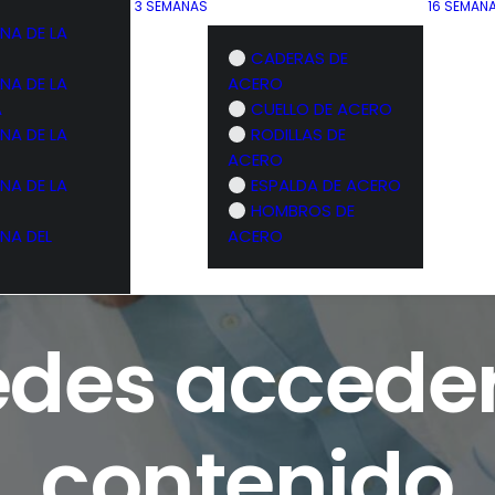
3 SEMANAS
16 SEMAN
NA DE LA
CADERAS DE
NA DE LA
ACERO
A
CUELLO DE ACERO
NA DE LA
RODILLAS DE
ACERO
NA DE LA
ESPALDA DE ACERO
HOMBROS DE
NA DEL
ACERO
des acceder
contenido