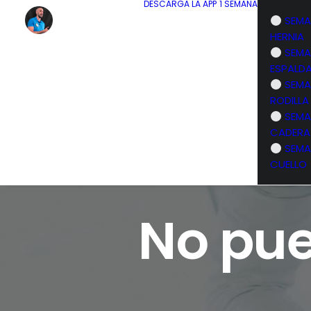
DESCARGA LA APP
1 SEMANA
SEMA
HERNIA
SEMA
ESPALD
SEMA
RODILLA
SEMA
CADERA
SEMA
CUELLO
No pue