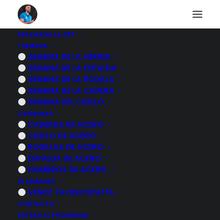
DESCARGA LA APP
1 SEMANA
No puedes acceder a
SEMANA DE LA HERNIA
SEMANA DE LA ESPALDA
este contenido
SEMANA DE LA RODILLA
SEMANA DE LA CADERA
SEMANA DEL CUELLO
3 SEMANAS
CADERAS DE ACERO
Desgraciadamente el contenido al que quieres
CUELLO DE ACERO
acceder es exclusivo para nuestros suscriptores.
RODILLAS DE ACERO
ESPALDA DE ACERO
Si ya eres suscriptor de alguno de los programas
HOMBROS DE ACERO
de rehabilitación inicia sesión identificándote a
16 SEMANAS
continuación.
VENCE TU DISCOPATÍA
CONTACTO
Si quieres obtener información sobre mis
ENTRAR AL PROGRAMA
programas de ejercicios pulsa sobre le botón azul.