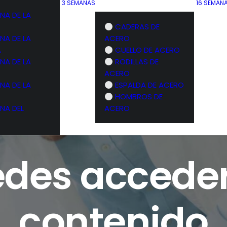
3 SEMANAS
16 SEMAN
NA DE LA
CADERAS DE
NA DE LA
ACERO
A
CUELLO DE ACERO
NA DE LA
RODILLAS DE
ACERO
NA DE LA
ESPALDA DE ACERO
HOMBROS DE
NA DEL
ACERO
des acceder
contenido