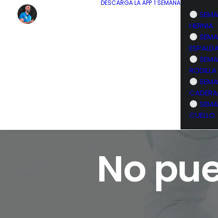
DESCARGA LA APP
1 SEMANA
SEMA
HERNIA
SEMA
ESPALD
SEMA
RODILLA
SEMA
CADERA
SEMA
CUELLO
No pue