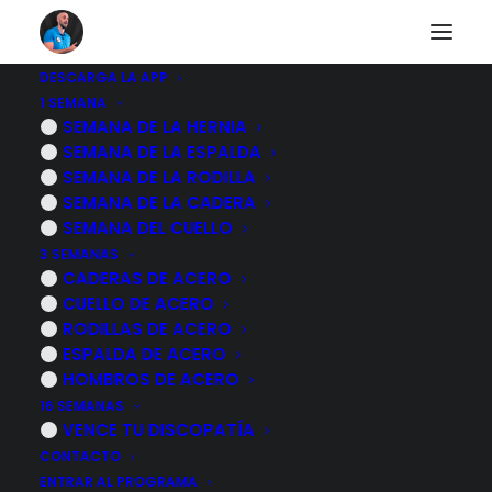
DESCARGA LA APP
1 SEMANA
No puedes acceder a
SEMANA DE LA HERNIA
SEMANA DE LA ESPALDA
este contenido
SEMANA DE LA RODILLA
SEMANA DE LA CADERA
SEMANA DEL CUELLO
3 SEMANAS
CADERAS DE ACERO
Desgraciadamente el contenido al que quieres
CUELLO DE ACERO
acceder es exclusivo para nuestros suscriptores.
RODILLAS DE ACERO
ESPALDA DE ACERO
Si ya eres suscriptor de alguno de los programas
HOMBROS DE ACERO
de rehabilitación inicia sesión identificándote a
16 SEMANAS
continuación.
VENCE TU DISCOPATÍA
CONTACTO
Si quieres obtener información sobre mis
ENTRAR AL PROGRAMA
programas de ejercicios pulsa sobre le botón azul.