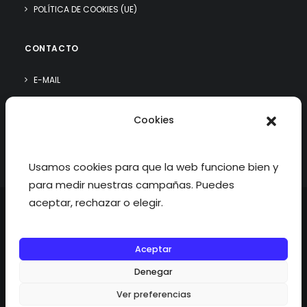
POLÍTICA DE COOKIES (UE)
CONTACTO
E-MAIL
WHATSAPP
Cookies
¿QUIÉN SOY?
Usamos cookies para que la web funcione bien y
para medir nuestras campañas. Puedes
aceptar, rechazar o elegir.
Aceptar
©2026 fisioterapiatualcance todos los derechos reservados.
Denegar
Ver preferencias