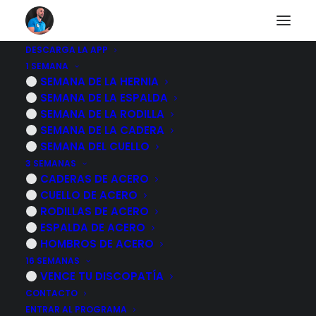
DESCARGA LA APP
1 SEMANA
6 EJERCICIOS para
SEMANA DE LA HERNIA
SEMANA DE LA ESPALDA
mejorar la FLEXION
SEMANA DE LA RODILLA
SEMANA DE LA CADERA
de RODILLA
SEMANA DEL CUELLO
3 SEMANAS
CADERAS DE ACERO
17 MAYO, 2023
|
POR
MARCOS SACRISTÁN
CUELLO DE ACERO
RODILLAS DE ACERO
ESPALDA DE ACERO
HOMBROS DE ACERO
16 SEMANAS
VENCE TU DISCOPATÍA
CONTACTO
ENTRAR AL PROGRAMA