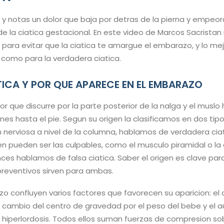
 notas un dolor que baja por detras de la pierna y empeor
 de la ciatica gestacional. En este video de Marcos Sacrista
 para evitar que la ciatica te amargue el embarazo, y lo mej
a como para la verdadera ciatica.
ATICA Y POR QUE APARECE EN EL EMBARAZO
or que discurre por la parte posterior de la nalga y el muslo h
es hasta el pie. Segun su origen la clasificamos en dos tipos.
nerviosa a nivel de la columna, hablamos de verdadera ciat
n pueden ser las culpables, como el musculo piramidal o la 
nces hablamos de falsa ciatica. Saber el origen es clave par
preventivos sirven para ambas.
o confluyen varios factores que favorecen su aparicion: e
l cambio del centro de gravedad por el peso del bebe y el 
 hiperlordosis. Todos ellos suman fuerzas de compresion s