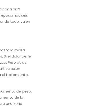
a cada dia?
n repasamos seis
or de todo: valen
asta la rodilla,
 Si el dolor viene
ica. Pero otras
articulacion
a el tratamiento,
l aumento de peso,
aumento de la
obre una zona