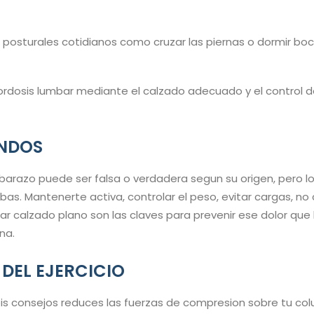
 posturales cotidianos como cruzar las piernas o dormir boc
lordosis lumbar mediante el calzado adecuado y el control d
UNDOS
mbarazo puede ser falsa o verdadera segun su origen, pero lo
s. Mantenerte activa, controlar el peso, evitar cargas, no c
ar calzado plano son las claves para prevenir ese dolor que 
na.
 DEL EJERCICIO
is consejos reduces las fuerzas de compresion sobre tu co