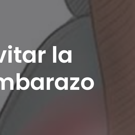
itar la
embarazo