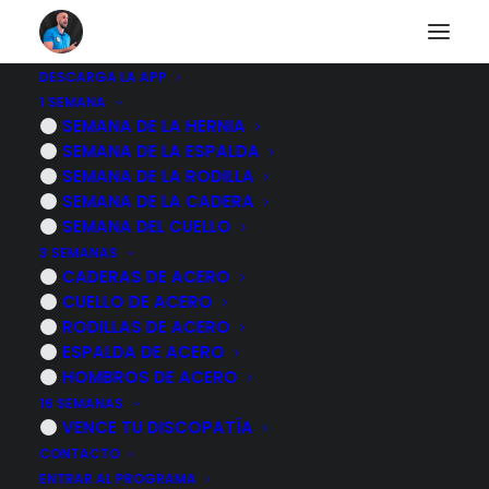
DESCARGA LA APP
1 SEMANA
5 EJERCICIOS para
SEMANA DE LA HERNIA
SEMANA DE LA ESPALDA
RODILLAS - ADULTOS
SEMANA DE LA RODILLA
SEMANA DE LA CADERA
MAYORES
SEMANA DEL CUELLO
3 SEMANAS
CADERAS DE ACERO
22 AGOSTO, 2023
|
POR
MARCOS SACRISTÁN
CUELLO DE ACERO
RODILLAS DE ACERO
ESPALDA DE ACERO
HOMBROS DE ACERO
16 SEMANAS
VENCE TU DISCOPATÍA
CONTACTO
ENTRAR AL PROGRAMA