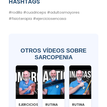
HASHTAGS
#rodilla #cuadriceps #adultosmayores
#fisioterapia #ejerciciosencasa
OTROS VÍDEOS SOBRE
SARCOPENIA
EJERCICIOS
RUTINA
RUTINA