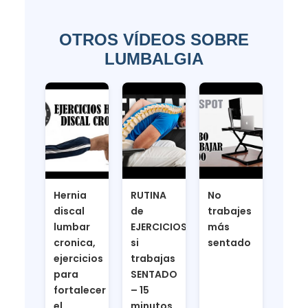
OTROS VÍDEOS SOBRE
LUMBALGIA
Hernia
RUTINA
No
discal
de
trabajes
lumbar
EJERCICIOS
más
cronica,
si
sentado
ejercicios
trabajas
para
SENTADO
fortalecer
– 15
el
minutos