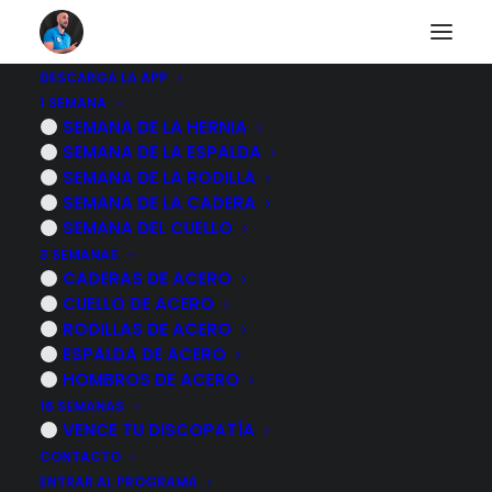
DESCARGA LA APP
1 SEMANA
Si TRABAJAS
SEMANA DE LA HERNIA
SEMANA DE LA ESPALDA
SENTADO y te DUELE
SEMANA DE LA RODILLA
SEMANA DE LA CADERA
la espalda…
SEMANA DEL CUELLO
3 SEMANAS
NECESITAS ver esto
CADERAS DE ACERO
CUELLO DE ACERO
RODILLAS DE ACERO
30 SEPTIEMBRE, 2025
|
POR
MARCOS SACRISTÁN
ESPALDA DE ACERO
HOMBROS DE ACERO
16 SEMANAS
VENCE TU DISCOPATÍA
CONTACTO
ENTRAR AL PROGRAMA