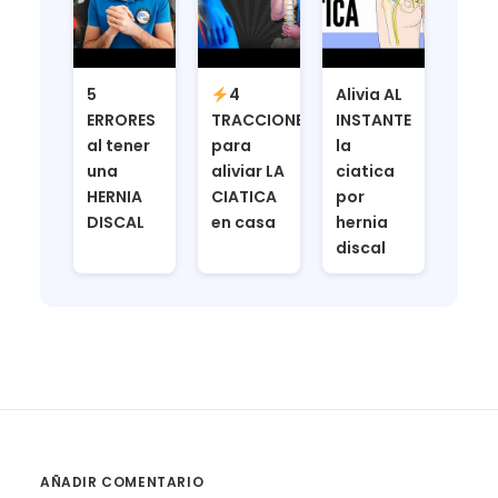
5
4
Alivia AL
ERRORES
TRACCIONES
INSTANTE
al tener
para
la
una
aliviar LA
ciatica
HERNIA
CIATICA
por
DISCAL
en casa
hernia
discal
AÑADIR COMENTARIO