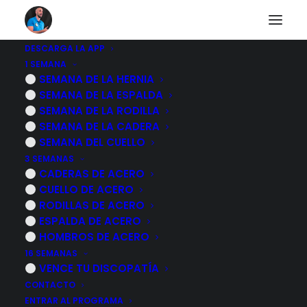
DESCARGA LA APP
1 SEMANA
SEMANA DE LA HERNIA
Programa HERNIA
SEMANA DE LA ESPALDA
SEMANA DE LA RODILLA
DISCAL por dentro
SEMANA DE LA CADERA
SEMANA DEL CUELLO
26 JULIO, 2024
|
POR
MARCOS SACRISTÁN
3 SEMANAS
CADERAS DE ACERO
CUELLO DE ACERO
RODILLAS DE ACERO
ESPALDA DE ACERO
HOMBROS DE ACERO
16 SEMANAS
VENCE TU DISCOPATÍA
CONTACTO
ENTRAR AL PROGRAMA