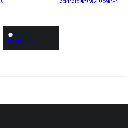
AS
CONTACTO
ENTRAR AL PROGRAMA
VENCE TU
inando
Peso muerto con barra
DISCOPATÍA
re superficie
Curl de isquiosurales desde el puente sobre
fitball con una pierna