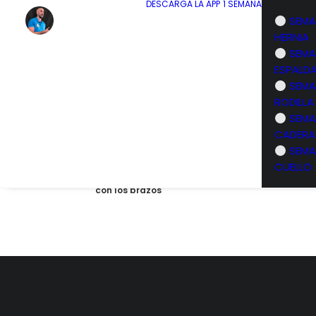
DESCARGA LA APP
1 SEMANA
SEMA
HERNIA
SEMA
ESPALD
SEMA
Extensión lumbar mantenida
Peso muerto
RODILLA
SEMA
Sentadilla con peso sobre superficie
CADERA
inestable
Flexión 
SEMA
CUELLO
Plancha sobre fitball realizando círculos
con los brazos