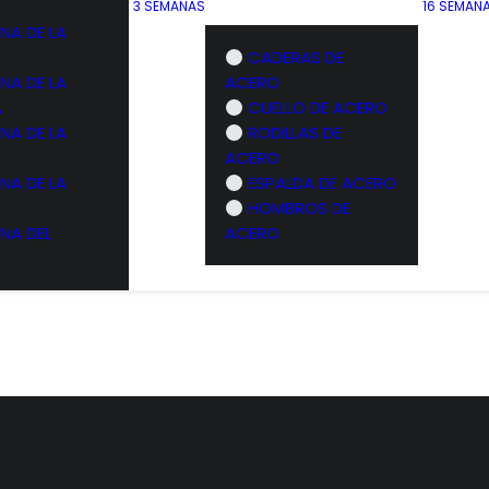
3 SEMANAS
16 SEMAN
NA DE LA
CADERAS DE
NA DE LA
ACERO
A
CUELLO DE ACERO
NA DE LA
RODILLAS DE
 a una pierna sobre superficie
Peso muerto maleta cam
inestable
ACERO
NA DE LA
ESPALDA DE ACERO
Bajar escalón hacia detrás sob
HOMBROS DE
lumbar apoyado en la pared
inestable
NA DEL
ACERO