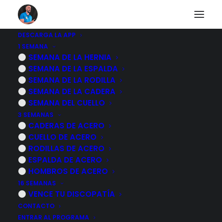
DESCARGA LA APP
1 SEMANA
¿Esta la postura de la
SEMANA DE LA HERNIA
SEMANA DE LA ESPALDA
columna dorsal
SEMANA DE LA RODILLA
SEMANA DE LA CADERA
asociada con el
SEMANA DEL CUELLO
3 SEMANAS
desarrollo de dolor
CADERAS DE ACERO
CUELLO DE ACERO
de hombro?
RODILLAS DE ACERO
ESPALDA DE ACERO
13 NOVIEMBRE, 2022
|
POR
MARCOS SACRISTÁN
HOMBROS DE ACERO
16 SEMANAS
VENCE TU DISCOPATÍA
CONTACTO
ENTRAR AL PROGRAMA