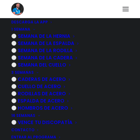
DESCARGA LA APP
1 SEMANA
Ejercicios para tratar
SEMANA DE LA HERNIA
SEMANA DE LA ESPALDA
y evitarla artrosis de
SEMANA DE LA RODILLA
SEMANA DE LA CADERA
rodilla
SEMANA DEL CUELLO
3 SEMANAS
CADERAS DE ACERO
8 NOVIEMBRE, 2022
|
POR
MARCOS SACRISTÁN
CUELLO DE ACERO
RODILLAS DE ACERO
ESPALDA DE ACERO
HOMBROS DE ACERO
16 SEMANAS
VENCE TU DISCOPATÍA
CONTACTO
ENTRAR AL PROGRAMA