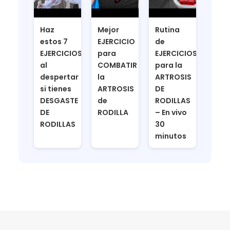
Haz
Mejor
Rutina
estos 7
EJERCICIO
de
EJERCICIOS
para
EJERCICIOS
al
COMBATIR
para la
despertar
la
ARTROSIS
si tienes
ARTROSIS
DE
DESGASTE
de
RODILLAS
DE
RODILLA
– En vivo
RODILLAS
30
minutos