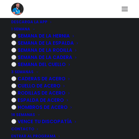
DESCARGA LA APP
1 SEMANA
EJERCICIOS para
SEMANA DE LA HERNIA
SEMANA DE LA ESPALDA
FORTALECER los
SEMANA DE LA RODILLA
SEMANA DE LA CADERA
ANTEBRAZOS y
SEMANA DEL CUELLO
3 SEMANAS
mejorar la FUERZA DE
CADERAS DE ACERO
CUELLO DE ACERO
AGARRE
RODILLAS DE ACERO
ESPALDA DE ACERO
7 NOVIEMBRE, 2023
|
POR
MARCOS SACRISTÁN
HOMBROS DE ACERO
16 SEMANAS
VENCE TU DISCOPATÍA
CONTACTO
ENTRAR AL PROGRAMA