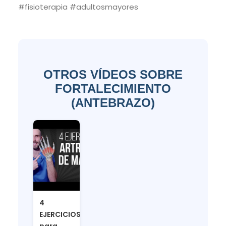
#fisioterapia #adultosmayores
OTROS VÍDEOS SOBRE
FORTALECIMIENTO
(ANTEBRAZO)
4
EJERCICIOS