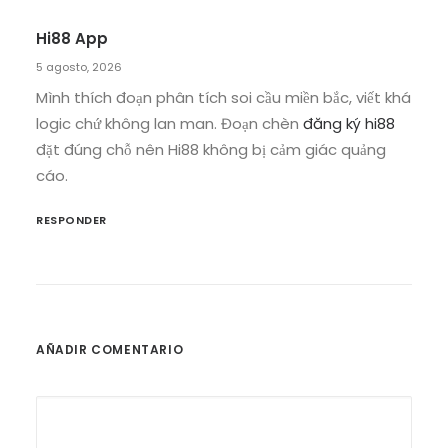
Hi88 App
5 agosto, 2026
Mình thích đoạn phân tích soi cầu miền bắc, viết khá
logic chứ không lan man. Đoạn chèn
đăng ký hi88
đặt đúng chỗ nên Hi88 không bị cảm giác quảng
cáo.
RESPONDER
AÑADIR COMENTARIO