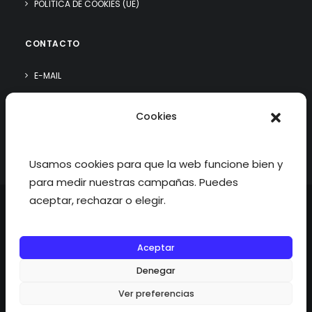
POLÍTICA DE COOKIES (UE)
CONTACTO
E-MAIL
WHATSAPP
Cookies
¿QUIÉN SOY?
Usamos cookies para que la web funcione bien y
para medir nuestras campañas. Puedes
aceptar, rechazar o elegir.
Aceptar
©2026 fisioterapiatualcance todos los derechos reservados.
Denegar
Ver preferencias