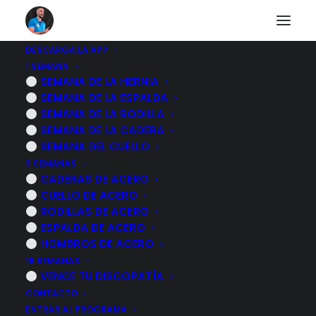
DESCARGA LA APP
1 SEMANA
EJERCICIOS para
SEMANA DE LA HERNIA
SEMANA DE LA ESPALDA
ALIVIAR el dolor de
SEMANA DE LA RODILLA
SEMANA DE LA CADERA
RODILLAS al bajar
SEMANA DEL CUELLO
3 SEMANAS
escaleras
CADERAS DE ACERO
CUELLO DE ACERO
RODILLAS DE ACERO
5 DICIEMBRE, 2023
|
POR
MARCOS SACRISTÁN
ESPALDA DE ACERO
HOMBROS DE ACERO
16 SEMANAS
VENCE TU DISCOPATÍA
CONTACTO
ENTRAR AL PROGRAMA