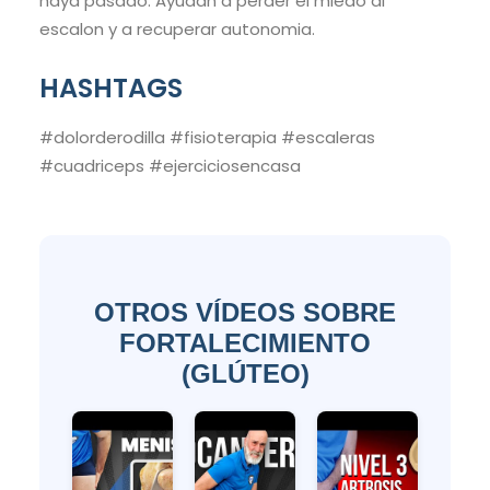
haya pasado. Ayudan a perder el miedo al
escalon y a recuperar autonomia.
HASHTAGS
#dolorderodilla #fisioterapia #escaleras
#cuadriceps #ejerciciosencasa
OTROS VÍDEOS SOBRE
FORTALECIMIENTO
(GLÚTEO)