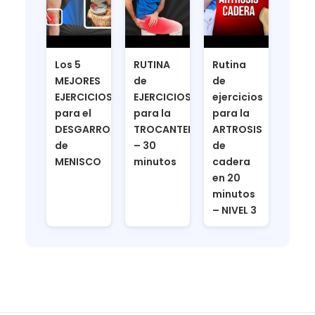
Los 5
RUTINA
Rutina
MEJORES
de
de
EJERCICIOS
EJERCICIOS
ejercicios
para el
para la
para la
DESGARRO
TROCANTERITIS
ARTROSIS
de
– 30
de
MENISCO
minutos
cadera
en 20
minutos
– NIVEL 3