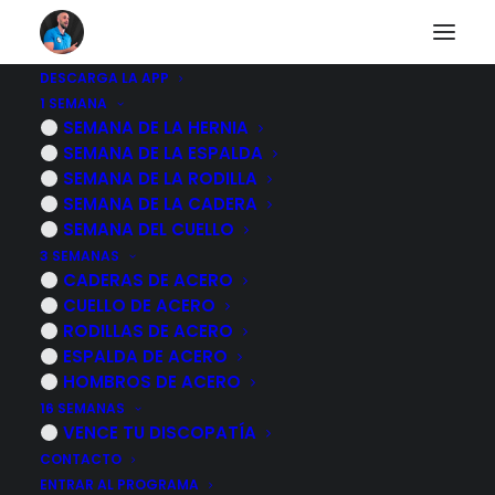
DESCARGA LA APP
1 SEMANA
Otros diarios
SEMANA DE LA HERNIA
SEMANA DE LA ESPALDA
SEMANA DE LA RODILLA
SEMANA DE LA CADERA
Descubre a otras personas que están pasando lo
SEMANA DEL CUELLO
mismo que tu.
3 SEMANAS
CADERAS DE ACERO
CUELLO DE ACERO
RODILLAS DE ACERO
ESPALDA DE ACERO
HOMBROS DE ACERO
11 febrero, 2026
16 SEMANAS
La RUTINA que uso cuando me
VENCE TU DISCOPATÍA
LEVANTO con la ESPALDA BLOQUEADA
CONTACTO
#PRUNGO
ENTRAR AL PROGRAMA