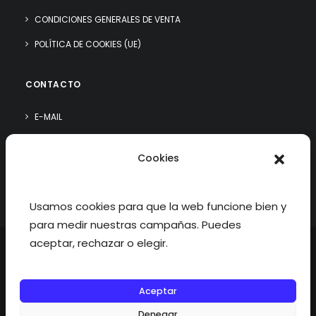
CONDICIONES GENERALES DE VENTA
POLÍTICA DE COOKIES (UE)
CONTACTO
E-MAIL
WHATSAPP
Cookies
¿QUIÉN SOY?
Usamos cookies para que la web funcione bien y
para medir nuestras campañas. Puedes
aceptar, rechazar o elegir.
Aceptar
©2026 fisioterapiatualcance todos los derechos reservados.
Denegar