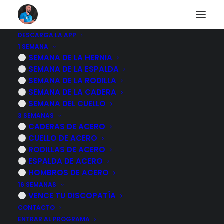
DESCARGA LA APP
1 SEMANA
Otros diarios
SEMANA DE LA HERNIA
SEMANA DE LA ESPALDA
SEMANA DE LA RODILLA
SEMANA DE LA CADERA
Descubre a otras personas que están pasando lo
SEMANA DEL CUELLO
mismo que tu.
3 SEMANAS
CADERAS DE ACERO
CUELLO DE ACERO
RODILLAS DE ACERO
ESPALDA DE ACERO
HOMBROS DE ACERO
1 abril, 2024
16 SEMANAS
Cintilla iliotibial o rodilla de corredor,
VENCE TU DISCOPATÍA
masaje para aliviar los sintomas
CONTACTO
ENTRAR AL PROGRAMA