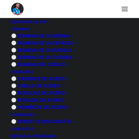
DESCARGA LA APP
1 SEMANA
Otros diarios
SEMANA DE LA HERNIA
SEMANA DE LA ESPALDA
SEMANA DE LA RODILLA
SEMANA DE LA CADERA
Descubre a otras personas que están pasando lo
SEMANA DEL CUELLO
mismo que tu.
3 SEMANAS
CADERAS DE ACERO
CUELLO DE ACERO
RODILLAS DE ACERO
ESPALDA DE ACERO
HOMBROS DE ACERO
20 noviembre, 2022
16 SEMANAS
Artrosis de cadera, que es y porque
VENCE TU DISCOPATÍA
se produce
CONTACTO
ENTRAR AL PROGRAMA