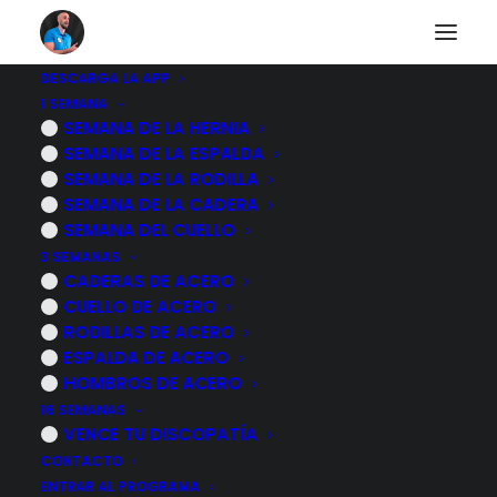
DESCARGA LA APP
1 SEMANA
Otros diarios
SEMANA DE LA HERNIA
SEMANA DE LA ESPALDA
SEMANA DE LA RODILLA
SEMANA DE LA CADERA
Descubre a otras personas que están pasando lo
SEMANA DEL CUELLO
mismo que tu.
3 SEMANAS
CADERAS DE ACERO
CUELLO DE ACERO
RODILLAS DE ACERO
ESPALDA DE ACERO
HOMBROS DE ACERO
15 marzo, 2026
16 SEMANAS
Por esto tu DOLOR NO MEJORA
VENCE TU DISCOPATÍA
(aunque estés haciendo ejercicio)
CONTACTO
ENTRAR AL PROGRAMA