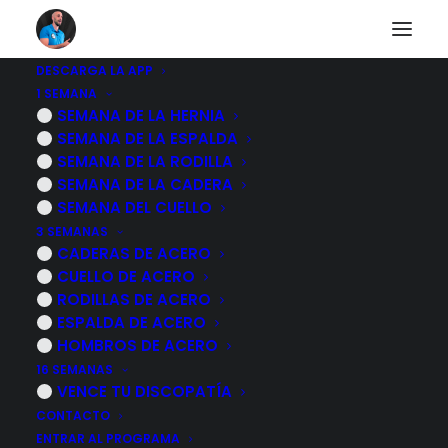
DESCARGA LA APP
1 SEMANA
Otros diarios
SEMANA DE LA HERNIA
SEMANA DE LA ESPALDA
SEMANA DE LA RODILLA
SEMANA DE LA CADERA
Descubre a otras personas que están pasando lo
SEMANA DEL CUELLO
mismo que tu.
3 SEMANAS
CADERAS DE ACERO
CUELLO DE ACERO
RODILLAS DE ACERO
ESPALDA DE ACERO
HOMBROS DE ACERO
14 abril, 2025
16 SEMANAS
Por que truenan o suenan los huesos
VENCE TU DISCOPATÍA
y articulaciones
CONTACTO
ENTRAR AL PROGRAMA