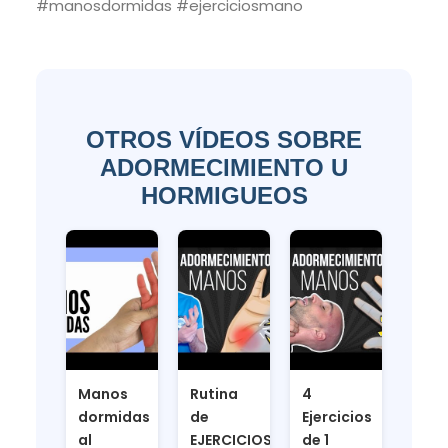
#manosdormidas #ejerciciosmano
OTROS VÍDEOS SOBRE
ADORMECIMIENTO U
HORMIGUEOS
Manos
Rutina
4
dormidas
de
Ejercicios
al
EJERCICIOS
de 1