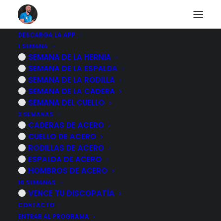
DESCARGA LA APP
1 SEMANA
6 EJERCICIOS para
SEMANA DE LA HERNIA
SEMANA DE LA ESPALDA
mejorar EL TUNEL
SEMANA DE LA RODILLA
SEMANA DE LA CADERA
CARPIANO
SEMANA DEL CUELLO
3 SEMANAS
CADERAS DE ACERO
24 FEBRERO, 2025
|
POR
MARCOS SACRISTÁN
CUELLO DE ACERO
RODILLAS DE ACERO
ESPALDA DE ACERO
HOMBROS DE ACERO
16 SEMANAS
VENCE TU DISCOPATÍA
CONTACTO
ENTRAR AL PROGRAMA