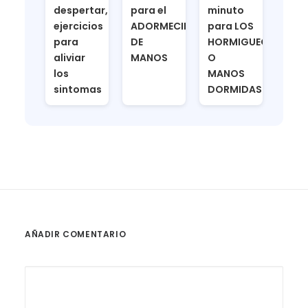
despertar,
para el
minuto
ejercicios
ADORMECIMIENTO
para LOS
para
DE
HORMIGUEOS
aliviar
MANOS
O
los
MANOS
sintomas
DORMIDAS
AÑADIR COMENTARIO