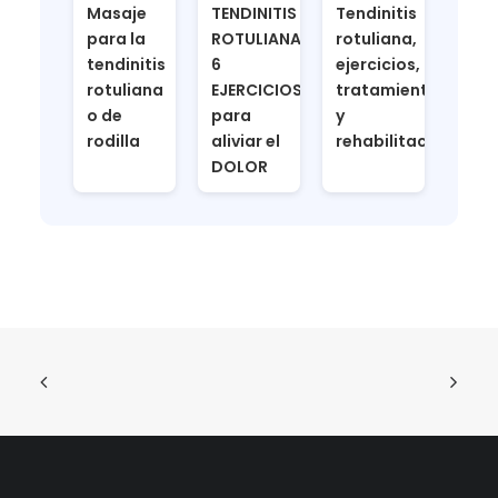
Masaje
TENDINITIS
Tendinitis
para la
ROTULIANA
rotuliana,
tendinitis
6
ejercicios,
rotuliana
EJERCICIOS
tratamiento
o de
para
y
rodilla
aliviar el
rehabilitacion
DOLOR