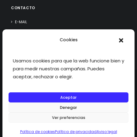
CONTACTO
E-MAIL
WHATSAPP
Cookies
¿QUIÉN SOY?
Usamos cookies para que la web funcione bien y
para medir nuestras campañas. Puedes
aceptar, rechazar o elegir.
Aceptar
©2026 fisioterapiatualcance todos los derechos reservados.
Denegar
Ver preferencias
Política de cookies
Política de privacidad
Aviso legal