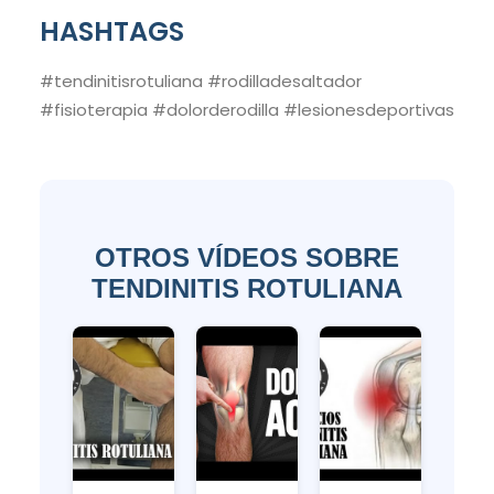
HASHTAGS
#tendinitisrotuliana #rodilladesaltador
#fisioterapia #dolorderodilla #lesionesdeportivas
OTROS VÍDEOS SOBRE
TENDINITIS ROTULIANA