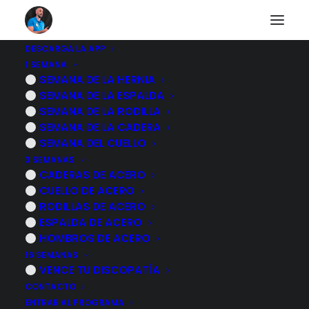
DESCARGA LA APP
1 SEMANA
Tendinitis rotuliana,
SEMANA DE LA HERNIA
SEMANA DE LA ESPALDA
que es y porque se
SEMANA DE LA RODILLA
SEMANA DE LA CADERA
produce
SEMANA DEL CUELLO
3 SEMANAS
CADERAS DE ACERO
3 NOVIEMBRE, 2022
|
POR
MARCOS SACRISTÁN
CUELLO DE ACERO
RODILLAS DE ACERO
ESPALDA DE ACERO
HOMBROS DE ACERO
16 SEMANAS
VENCE TU DISCOPATÍA
CONTACTO
ENTRAR AL PROGRAMA