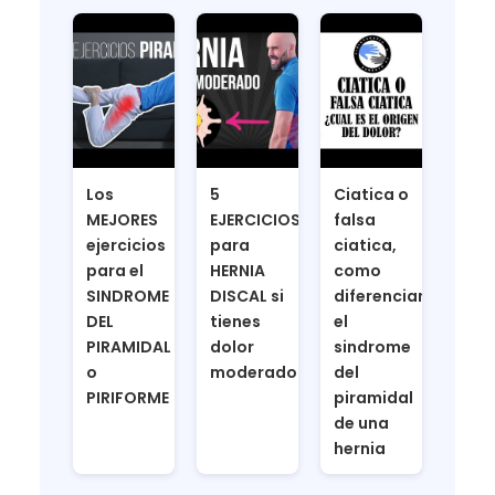
Los
5
Ciatica o
MEJORES
EJERCICIOS
falsa
ejercicios
para
ciatica,
para el
HERNIA
como
SINDROME
DISCAL si
diferenciar
DEL
tienes
el
PIRAMIDAL
dolor
sindrome
o
moderado
del
PIRIFORME
piramidal
de una
hernia