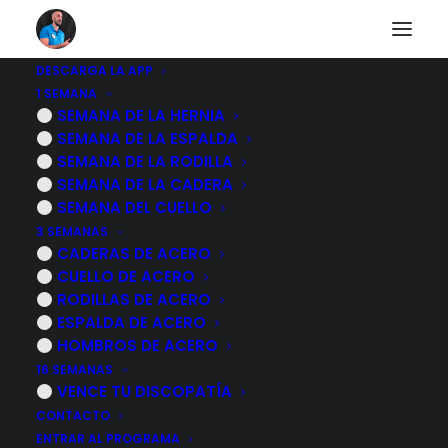
DESCARGA LA APP
1 SEMANA
Rutina de MOVILIDAD
SEMANA DE LA HERNIA
SEMANA DE LA ESPALDA
para aliviar LA
SEMANA DE LA RODILLA
SEMANA DE LA CADERA
CIATICA - En vivo 30
SEMANA DEL CUELLO
3 SEMANAS
minutos
CADERAS DE ACERO
CUELLO DE ACERO
RODILLAS DE ACERO
4 MARZO, 2023
|
POR
MARCOS SACRISTÁN
ESPALDA DE ACERO
HOMBROS DE ACERO
16 SEMANAS
VENCE TU DISCOPATÍA
CONTACTO
ENTRAR AL PROGRAMA