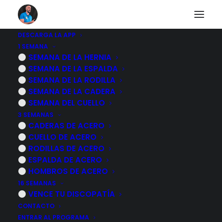
DESCARGA LA APP
1 SEMANA
RUTINA de
SEMANA DE LA HERNIA
SEMANA DE LA ESPALDA
EJERCICIOS para el
SEMANA DE LA RODILLA
SEMANA DE LA CADERA
DESGASTE DE
SEMANA DEL CUELLO
3 SEMANAS
RODILLAS - HAZLOS
CADERAS DE ACERO
CUELLO DE ACERO
CONMIGO
RODILLAS DE ACERO
ESPALDA DE ACERO
27 JULIO, 2023
|
POR
MARCOS SACRISTÁN
HOMBROS DE ACERO
16 SEMANAS
VENCE TU DISCOPATÍA
CONTACTO
ENTRAR AL PROGRAMA