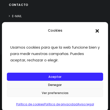
CONTACTO
E-MAIL
WHATSAPP
Cookies
¿QUIÉN SOY?
Usamos cookies para que la web funcione bien y
para medir nuestras campañas. Puedes
aceptar, rechazar o elegir.
Aceptar
©2026 fisioterapiatualcance todos los derechos reservados.
Denegar
Ver preferencias
Política de cookies
Política de privacidad
Aviso legal