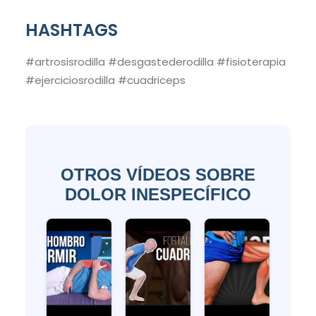
HASHTAGS
#artrosisrodilla #desgastederodilla #fisioterapia
#ejerciciosrodilla #cuadriceps
OTROS VÍDEOS SOBRE
DOLOR INESPECÍFICO