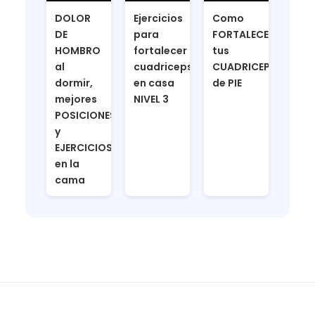
DOLOR
Ejercicios
Como
DE
para
FORTALECER
HOMBRO
fortalecer
tus
al
cuadriceps
CUADRICEPS
dormir,
en casa
de PIE
mejores
NIVEL 3
POSICIONES
y
EJERCICIOS
en la
cama