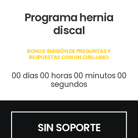
Programa hernia
discal
BONUS: EMISIÓN DE PREGUNTAS Y
RESPUESTAS CON UN CIRUJANO
00
días
00
horas
00
minutos
00
segundos
SIN SOPORTE