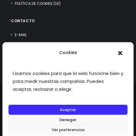
POLÍTICA DE COOKIES (UE)
CONTACTO
E-MAIL
WHATSAPP
Cookies
¿QUIÉN SOY?
Usamos cookies para que la web funcione bien y
para medir nuestras campañas. Puedes
aceptar, rechazar o elegir.
Aceptar
©2026 fisioterapiatualcance todos los derechos reservados.
Denegar
Ver preferencias