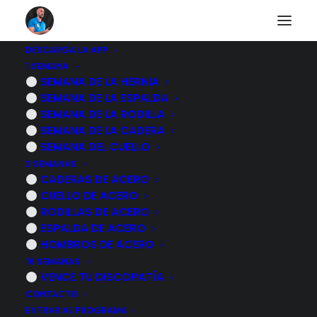
DESCARGA LA APP
1 SEMANA
HERNIA DISCAL: lo
SEMANA DE LA HERNIA
SEMANA DE LA ESPALDA
que NADIE te explica
SEMANA DE LA RODILLA
SEMANA DE LA CADERA
de tu RESONANCIA
SEMANA DEL CUELLO
3 SEMANAS
CADERAS DE ACERO
27 MAYO, 2026
|
POR
MARCOS SACRISTÁN
CUELLO DE ACERO
RODILLAS DE ACERO
ESPALDA DE ACERO
HOMBROS DE ACERO
16 SEMANAS
VENCE TU DISCOPATÍA
CONTACTO
ENTRAR AL PROGRAMA