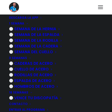
DESCARGA LA APP
1 SEMANA
4 EJERCICIOS para
SEMANA DE LA HERNIA
SEMANA DE LA ESPALDA
ALIVIAR el dolor en
SEMANA DE LA RODILLA
SEMANA DE LA CADERA
ARTROSIS de RODILLA
SEMANA DEL CUELLO
3 SEMANAS
CADERAS DE ACERO
14 MARZO, 2025
|
POR
MARCOS SACRISTÁN
CUELLO DE ACERO
RODILLAS DE ACERO
ESPALDA DE ACERO
HOMBROS DE ACERO
16 SEMANAS
VENCE TU DISCOPATÍA
CONTACTO
ENTRAR AL PROGRAMA