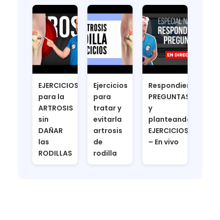
EJERCICIOS
Ejercicios
Respondiendo
para la
para
PREGUNTAS
ARTROSIS
tratar y
y
sin
evitarla
planteando
DAÑAR
artrosis
EJERCICIOS
las
de
– En vivo
RODILLAS
rodilla