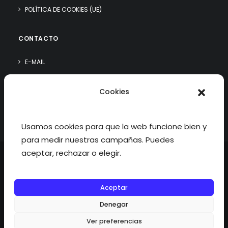
POLÍTICA DE COOKIES (UE)
CONTACTO
E-MAIL
WHATSAPP
Cookies
¿QUIÉN SOY?
Usamos cookies para que la web funcione bien y
para medir nuestras campañas. Puedes
aceptar, rechazar o elegir.
Aceptar
©2026 fisioterapiatualcance todos los derechos reservados.
Denegar
Ver preferencias