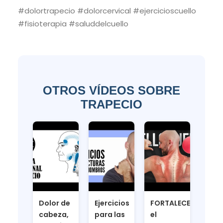
#dolortrapecio #dolorcervical #ejercicioscuello
#fisioterapia #saluddelcuello
OTROS VÍDEOS SOBRE
TRAPECIO
Dolor de
Ejercicios
FORTALECE
cabeza,
para las
el