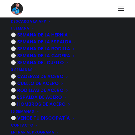
DESCARGA LA APP
1 SEMANA
3 EJERCICIOS para
SEMANA DE LA HERNIA
SEMANA DE LA ESPALDA
eliminar el dolor de
SEMANA DE LA RODILLA
SEMANA DE LA CADERA
TRAPECIO y cuello
SEMANA DEL CUELLO
3 SEMANAS
para SIEMPRE
CADERAS DE ACERO
CUELLO DE ACERO
RODILLAS DE ACERO
21 OCTUBRE, 2024
|
POR
MARCOS SACRISTÁN
ESPALDA DE ACERO
HOMBROS DE ACERO
16 SEMANAS
VENCE TU DISCOPATÍA
CONTACTO
ENTRAR AL PROGRAMA