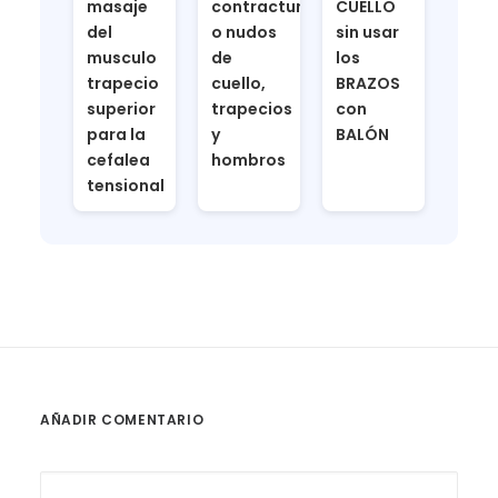
masaje
contracturas
CUELLO
del
o nudos
sin usar
musculo
de
los
trapecio
cuello,
BRAZOS
superior
trapecios
con
para la
y
BALÓN
cefalea
hombros
tensional
AÑADIR COMENTARIO