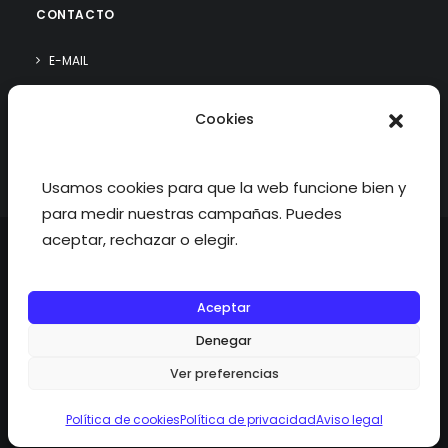
CONTACTO
E-MAIL
WHATSAPP
Cookies
¿QUIÉN SOY?
Usamos cookies para que la web funcione bien y
para medir nuestras campañas. Puedes
aceptar, rechazar o elegir.
Aceptar
©2026 fisioterapiatualcance todos los derechos reservados.
Denegar
Ver preferencias
Política de cookies
Política de privacidad
Aviso legal