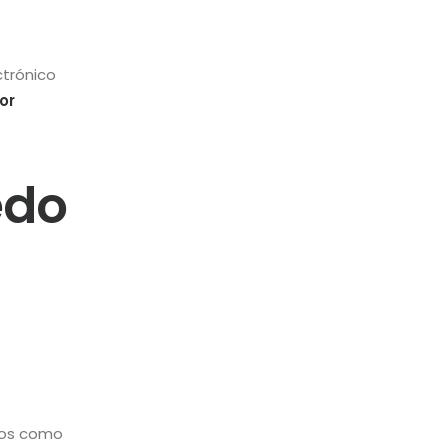
ctrónico
or
edo
cios como