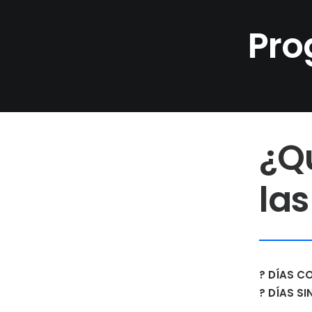
Pr
¿Q
las
? DÍAS C
? DÍAS SI