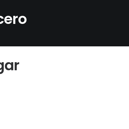
cero
gar