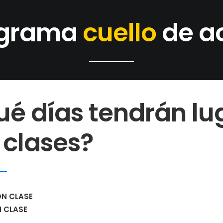
ograma
cuello
de a
ué días tendrán lu
 clases?
ON CLASE
N CLASE