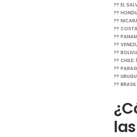
?? EL SAL
?? HONDU
?? NICAR
?? COSTA 
?? PANAMÁ
?? VENEZU
?? BOLIVIA
?? CHILE: 
?? PARAG
?? URUGUA
?? BRASIL
¿C
las