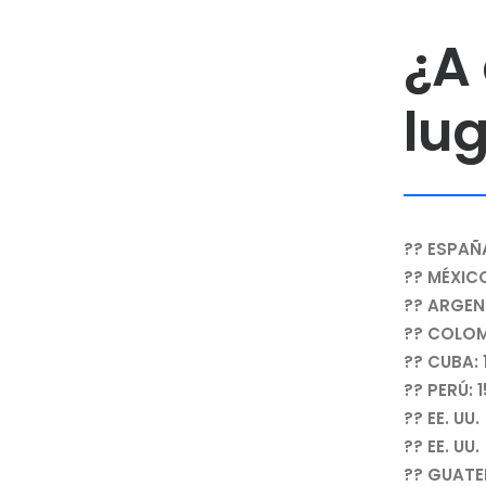
¿A
lug
?? ESPAÑA
?? MÉXICO
?? ARGENT
?? COLOMB
?? CUBA: 
?? PERÚ: 1
?? EE. UU
?? EE. UU
?? GUATE